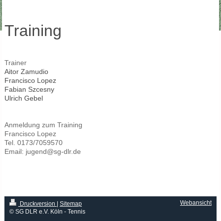
Training
Trainer
Aitor Zamudio
Francisco Lopez
Fabian Szcesny
Ulrich Gebel
Anmeldung zum Training
Francisco Lopez
Tel. 0173/7059570
Email: jugend@sg-dlr.de
Webansicht
Druckversion
|
Sitemap
© SG DLR e.V. Köln - Tennis